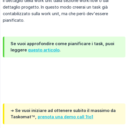
il dettaglio della work unit dalla sezione workflow o dal
dettaglio progetto. In questo modo creerai un task già
contabilizzato sulla work unit, ma che però dev'essere
pianificato.
Se vuoi approfondire come pianificare i task, puoi
leggere
questo articolo
.
.
➔ Se vuoi iniziare ad ottenere subito il massimo da
Taskomat™,
prenota una demo call 1to1